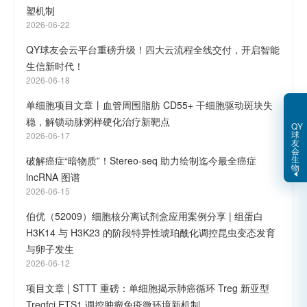
塑机制
2026-06-22
QY球友会云平台重磅升级！四大云流程全线交付，开启智能
生信新时代！
2026-06-18
单细胞项目文章丨血管周围脂肪 CD55+ 干细胞驱动斑块失
稳，解锁动脉粥样硬化治疗新靶点
QY
球
2026-06-17
友
会
生
破解癌症“暗物质”！Stereo-seq 助力绘制迄今最全癌症
物
lncRNA 图谱
2026-06-15
伯优（52009）细胞核分离试剂盒应用案例分享 | 组蛋白
H3K14 与 H3K23 的阶段特异性琥珀酰化调控昆虫变态发育
与卵子发生
2026-06-12
项目文章 | STTT 重磅：单细胞揭示肺癌循环 Treg 新亚型
Tregfci ETS1 调控肿瘤免疫微环境新机制