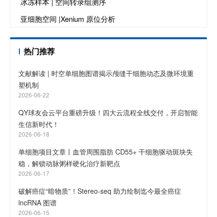
冰冻样本 | 空间转录组测序
亚细胞空间 |Xenium 原位分析
热门推荐
文献解读 | 时空单细胞图谱揭示颅缝干细胞动态及微环境重
塑机制
2026-06-22
QY球友会云平台重磅升级！四大云流程全线交付，开启智能
生信新时代！
2026-06-18
单细胞项目文章丨血管周围脂肪 CD55+ 干细胞驱动斑块失
稳，解锁动脉粥样硬化治疗新靶点
2026-06-17
破解癌症“暗物质”！Stereo-seq 助力绘制迄今最全癌症
lncRNA 图谱
2026-06-15