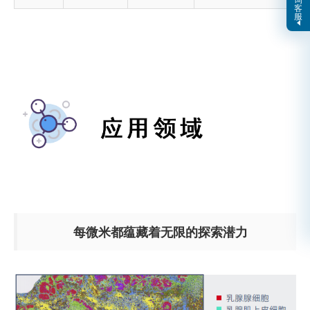
客
服
每微米都蕴藏着无限的探索潜力